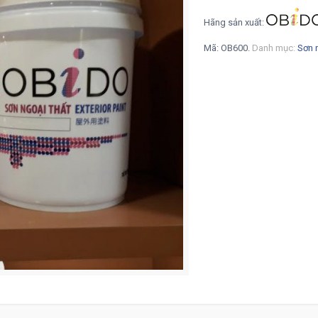
Hãng sản xuất:
Mã:
OB600
.
Danh mục:
Sơn 