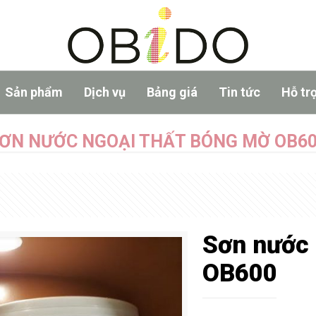
Sản phẩm
Dịch vụ
Bảng giá
Tin tức
Hỗ tr
ƠN NƯỚC NGOẠI THẤT BÓNG MỜ OB6
Sơn nước 
OB600